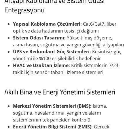
Altyapı Kablolama ve Sistem Odası
Entegrasyonu
Yapısal Kablolama Çözümleri:
Cat6/Cat7, fiber
optik ve data hatlarının tesis içi dağıtımı
Sistem Odası Tasarımı:
Yükseltilmiş döşeme,
asma tavan, soğutma ve yangın güvenliği altyapıları
UPS ve Redundant Güç Sistemleri:
Kesintisiz güç
yönetimi ile %100 erişilebilirlik hedeflenir
HVAC ve Uzaktan İzleme:
Kritik sistemlerin 7/24
takibi için sensör tabanlı izleme sistemleri
Akıllı Bina ve Enerji Yönetimi Sistemleri
Merkezi Yönetim Sistemleri (BMS):
Isıtma,
soğutma, havalandırma, yangın ve alarm
sistemlerinin tek panelden kontrolü
Enerji Yönetim Bilgi Sistemi (EMIS):
Gerçek