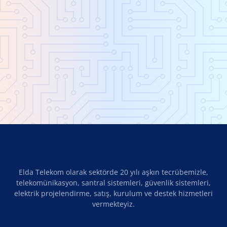
Elda Telekom olarak sektörde 20 yılı aşkın tecrübemizle,
telekomünikasyon, santral sistemleri, güvenlik sistemleri,
elektrik projelendirme, satış, kurulum ve destek hizmetleri
vermekteyiz.