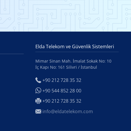
Elda Telekom ve Güvenlik Sistemleri
Mimar Sinan Mah. İmalat Sokak No: 10
İç Kapı No: 161 Silivri / İstanbul
+90 212 728 35 32
+90 544 852 28 00
+90 212 728 35 32
info@eldatelekom.com