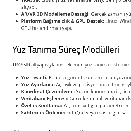
TRASSIR Cloud (Yüz Tanıma Servisi):
Geniş ölçekl
altyapı.
AR/VR 3D Modelleme Desteği:
Gerçek zamanlı yüz
Platform Bağımsızlık & GPU Destek:
Linux, Windo
GPU hızlandırmalı yapı.
Yüz Tanıma Süreç Modülleri
TRASSIR altyapısıyla desteklenen yüz tanıma sistemimiz
Yüz Tespiti:
Kamera görüntüsünden insan yüzünü 
Yüz Ayarlama:
Açı, ışık ve pozisyon düzeltmeleriyl
Koordinat Çözümleme:
Yüzün konumuna ilişkin de
Veritabanı Eşlemesi:
Gerçek zamanlı veritabanı ka
Özellik Sınıflama:
Yaş, cinsiyet gibi parametrele
Sahtecilik Önleme:
Fotoğraf veya maske gibi sahte