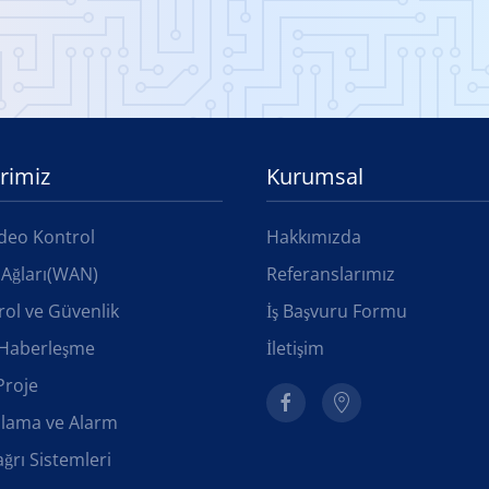
rimiz
Kurumsal
deo Kontrol
Hakkımızda
 Ağları(WAN)
Referanslarımız
rol ve Güvenlik
İş Başvuru Formu
e Haberleşme
İletişim
Proje
ılama ve Alarm
ğrı Sistemleri