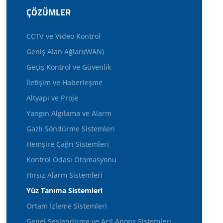
ÇÖZÜMLER
CCTV ve Video Kontrol
Geniş Alan Ağları(WAN)
Geçiş Kontrol ve Güvenlik
İletişim ve Haberleşme
Altyapı ve Proje
Yangın Algılama ve Alarm
Gazlı Söndürme Sistemleri
Hemşire Çağrı Sistemleri
Kontrol Odası Otomasyonu
Hırsız Alarm Sistemleri
Yüz Tanıma Sistemleri
Ortam İzleme Sistemleri
Genel Seslendirme ve Acil Anons Sistemleri