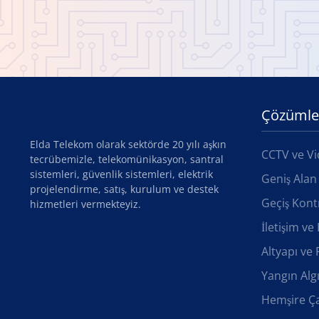
Çözümle
Elda Telekom olarak sektörde 20 yılı aşkın
CCTV ve Vi
tecrübemizle, telekomünikasyon, santral
sistemleri, güvenlik sistemleri, elektrik
Geniş Alan
projelendirme, satış, kurulum ve destek
Geçiş Kont
hizmetleri vermekteyiz.
İletişim v
Altyapı ve 
Yangın Alg
Hemşire Ça