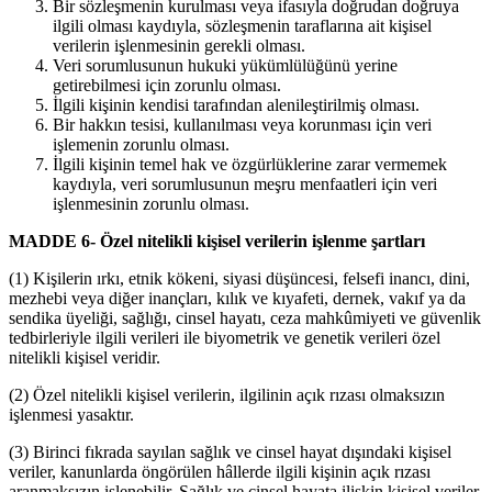
Bir sözleşmenin kurulması veya ifasıyla doğrudan doğruya
ilgili olması kaydıyla, sözleşmenin taraflarına ait kişisel
verilerin işlenmesinin gerekli olması.
Veri sorumlusunun hukuki yükümlülüğünü yerine
getirebilmesi için zorunlu olması.
İlgili kişinin kendisi tarafından alenileştirilmiş olması.
Bir hakkın tesisi, kullanılması veya korunması için veri
işlemenin zorunlu olması.
İlgili kişinin temel hak ve özgürlüklerine zarar vermemek
kaydıyla, veri sorumlusunun meşru menfaatleri için veri
işlenmesinin zorunlu olması.
MADDE 6-
Özel nitelikli kişisel verilerin işlenme şartları
(1) Kişilerin ırkı, etnik kökeni, siyasi düşüncesi, felsefi inancı, dini,
mezhebi veya diğer inançları, kılık ve kıyafeti, dernek, vakıf ya da
sendika üyeliği, sağlığı, cinsel hayatı, ceza mahkûmiyeti ve güvenlik
tedbirleriyle ilgili verileri ile biyometrik ve genetik verileri özel
nitelikli kişisel veridir.
(2) Özel nitelikli kişisel verilerin, ilgilinin açık rızası olmaksızın
işlenmesi yasaktır.
(3) Birinci fıkrada sayılan sağlık ve cinsel hayat dışındaki kişisel
veriler, kanunlarda öngörülen hâllerde ilgili kişinin açık rızası
aranmaksızın işlenebilir. Sağlık ve cinsel hayata ilişkin kişisel veriler