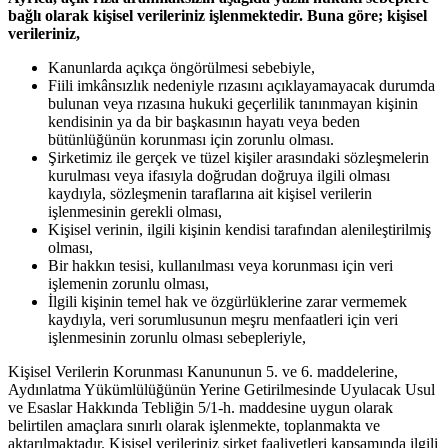
bağlı olarak kişisel verileriniz işlenmektedir. Buna göre; kişisel
verileriniz,
Kanunlarda açıkça öngörülmesi sebebiyle,
Fiili imkânsızlık nedeniyle rızasını açıklayamayacak durumda
bulunan veya rızasına hukuki geçerlilik tanınmayan kişinin
kendisinin ya da bir başkasının hayatı veya beden
bütünlüğünün korunması için zorunlu olması.
Şirketimiz ile gerçek ve tüzel kişiler arasındaki sözleşmelerin
kurulması veya ifasıyla doğrudan doğruya ilgili olması
kaydıyla, sözleşmenin taraflarına ait kişisel verilerin
işlenmesinin gerekli olması,
Kişisel verinin, ilgili kişinin kendisi tarafından alenileştirilmiş
olması,
Bir hakkın tesisi, kullanılması veya korunması için veri
işlemenin zorunlu olması,
İlgili kişinin temel hak ve özgürlüklerine zarar vermemek
kaydıyla, veri sorumlusunun meşru menfaatleri için veri
işlenmesinin zorunlu olması sebepleriyle,
Kişisel Verilerin Korunması Kanununun 5. ve 6. maddelerine,
Aydınlatma Yükümlülüğünün Yerine Getirilmesinde Uyulacak Usul
ve Esaslar Hakkında Tebliğin 5/1-h. maddesine uygun olarak
belirtilen amaçlara sınırlı olarak işlenmekte, toplanmakta ve
aktarılmaktadır. Kişisel verileriniz şirket faaliyetleri kapsamında ilgili