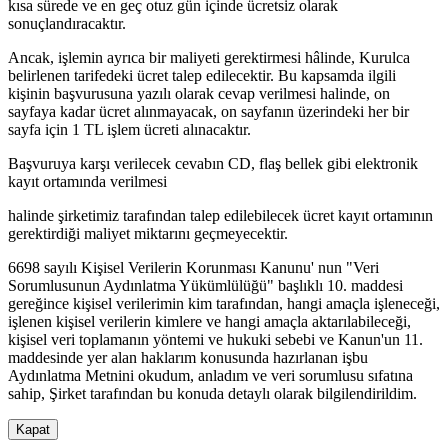
kısa sürede ve en geç otuz gün içinde ücretsiz olarak
sonuçlandıracaktır.
Ancak, işlemin ayrıca bir maliyeti gerektirmesi hâlinde, Kurulca
belirlenen tarifedeki ücret talep edilecektir. Bu kapsamda ilgili
kişinin başvurusuna yazılı olarak cevap verilmesi halinde, on
sayfaya kadar ücret alınmayacak, on sayfanın üzerindeki her bir
sayfa için 1 TL işlem ücreti alınacaktır.
Başvuruya karşı verilecek cevabın CD, flaş bellek gibi elektronik
kayıt ortamında verilmesi
halinde şirketimiz tarafından talep edilebilecek ücret kayıt ortamının
gerektirdiği maliyet miktarını geçmeyecektir.
6698 sayılı Kişisel Verilerin Korunması Kanunu' nun "Veri
Sorumlusunun Aydınlatma Yükümlülüğü" başlıklı 10. maddesi
gereğince kişisel verilerimin kim tarafından, hangi amaçla işleneceği,
işlenen kişisel verilerin kimlere ve hangi amaçla aktarılabileceği,
kişisel veri toplamanın yöntemi ve hukuki sebebi ve Kanun'un 11.
maddesinde yer alan haklarım konusunda hazırlanan işbu
Aydınlatma Metnini okudum, anladım ve veri sorumlusu sıfatına
sahip, Şirket tarafından bu konuda detaylı olarak bilgilendirildim.
Kapat