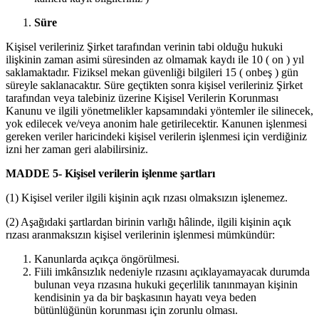
Süre
Kişisel verileriniz Şirket tarafından verinin tabi olduğu hukuki
ilişkinin zaman asimi süresinden az olmamak kaydı ile 10 ( on ) yıl
saklamaktadır. Fiziksel mekan güvenliği bilgileri 15 ( onbeş ) gün
süreyle saklanacaktır. Süre geçtikten sonra kişisel verileriniz Şirket
tarafından veya talebiniz üzerine Kişisel Verilerin Korunması
Kanunu ve ilgili yönetmelikler kapsamındaki yöntemler ile silinecek,
yok edilecek ve/veya anonim hale getirilecektir. Kanunen işlenmesi
gereken veriler haricindeki kişisel verilerin işlenmesi için verdiğiniz
izni her zaman geri alabilirsiniz.
MADDE 5- Kişisel verilerin işlenme şartları
(1) Kişisel veriler ilgili kişinin açık rızası olmaksızın işlenemez.
(2) Aşağıdaki şartlardan birinin varlığı hâlinde, ilgili kişinin açık
rızası aranmaksızın kişisel verilerinin işlenmesi mümkündür:
Kanunlarda açıkça öngörülmesi.
Fiili imkânsızlık nedeniyle rızasını açıklayamayacak durumda
bulunan veya rızasına hukuki geçerlilik tanınmayan kişinin
kendisinin ya da bir başkasının hayatı veya beden
bütünlüğünün korunması için zorunlu olması.