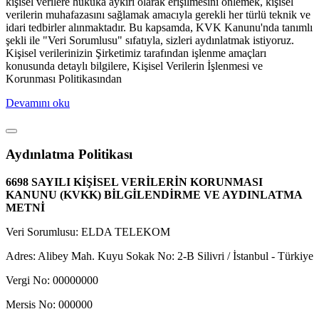
kişisel verilere hukuka aykırı olarak erişilmesini önlemek, kişisel
verilerin muhafazasını sağlamak amacıyla gerekli her türlü teknik ve
idari tedbirler alınmaktadır. Bu kapsamda, KVK Kanunu'nda tanımlı
şekli ile "Veri Sorumlusu" sıfatıyla, sizleri aydınlatmak istiyoruz.
Kişisel verilerinizin Şirketimiz tarafından işlenme amaçları
konusunda detaylı bilgilere, Kişisel Verilerin İşlenmesi ve
Korunması Politikasından
Devamını oku
Aydınlatma Politikası
6698 SAYILI KİŞİSEL VERİLERİN KORUNMASI
KANUNU (KVKK) BİLGİLENDİRME VE AYDINLATMA
METNİ
Veri Sorumlusu: ELDA TELEKOM
Adres: Alibey Mah. Kuyu Sokak No: 2-B Silivri / İstanbul - Türkiye
Vergi No: 00000000
Mersis No: 000000