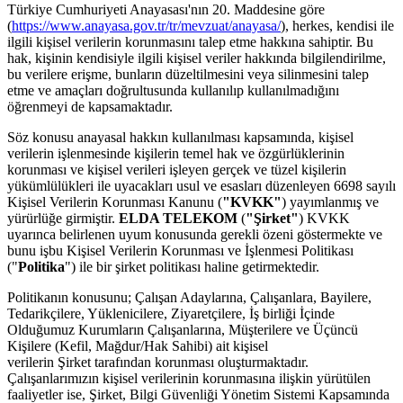
Türkiye Cumhuriyeti Anayasası'nın 20. Maddesine göre
(
https://www.anayasa.gov.tr/tr/mevzuat/anayasa/
), herkes, kendisi ile
ilgili kişisel verilerin korunmasını talep etme hakkına sahiptir. Bu
hak, kişinin kendisiyle ilgili kişisel veriler hakkında bilgilendirilme,
bu verilere erişme, bunların düzeltilmesini veya silinmesini talep
etme ve amaçları doğrultusunda kullanılıp kullanılmadığını
öğrenmeyi de kapsamaktadır.
Söz konusu anayasal hakkın kullanılması kapsamında, kişisel
verilerin işlenmesinde kişilerin temel hak ve özgürlüklerinin
korunması ve kişisel verileri işleyen gerçek ve tüzel kişilerin
yükümlülükleri ile uyacakları usul ve esasları düzenleyen 6698 sayılı
Kişisel Verilerin Korunması Kanunu (
"KVKK"
) yayımlanmış ve
yürürlüğe girmiştir.
ELDA TELEKOM
(
"Şirket"
) KVKK
uyarınca belirlenen uyum konusunda gerekli özeni göstermekte ve
bunu işbu Kişisel Verilerin Korunması ve İşlenmesi Politikası
("
Politika
") ile bir şirket politikası haline getirmektedir.
Politikanın konusunu; Çalışan Adaylarına, Çalışanlara, Bayilere,
Tedarikçilere, Yüklenicilere, Ziyaretçilere, İş birliği İçinde
Olduğumuz Kurumların Çalışanlarına, Müşterilere ve Üçüncü
Kişilere (Kefil, Mağdur/Hak Sahibi) ait kişisel
verilerin Şirket tarafından korunması oluşturmaktadır.
Çalışanlarımızın kişisel verilerinin korunmasına ilişkin yürütülen
faaliyetler ise, Şirket, Bilgi Güvenliği Yönetim Sistemi Kapsamında