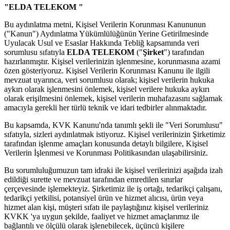
"ELDA TELEKOM "
Bu aydınlatma metni, Kişisel Verilerin Korunması Kanununun
("Kanun") Aydınlatma Yükümlülüğünün Yerine Getirilmesinde
Uyulacak Usul ve Esaslar Hakkında Tebliğ kapsamında veri
sorumlusu sıfatıyla
ELDA TELEKOM
("
Şirket
") tarafından
hazırlanmıştır. Kişisel verilerinizin işlenmesine, korunmasına azami
özen gösteriyoruz. Kişisel Verilerin Korunması Kanunu ile ilgili
mevzuat uyarınca, veri sorumlusu olarak; kişisel verilerin hukuka
aykırı olarak işlenmesini önlemek, kişisel verilere hukuka aykırı
olarak erişilmesini önlemek, kişisel verilerin muhafazasını sağlamak
amacıyla gerekli her türlü teknik ve idari tedbirler alınmaktadır.
Bu kapsamda, KVK Kanunu'nda tanımlı şekli ile "Veri Sorumlusu"
sıfatıyla, sizleri aydınlatmak istiyoruz. Kişisel verilerinizin Şirketimiz
tarafından işlenme amaçları konusunda detaylı bilgilere, Kişisel
Verilerin İşlenmesi ve Korunması Politikasından ulaşabilirsiniz.
Bu sorumluluğumuzun tam idraki ile kişisel verilerinizi aşağıda izah
edildiği surette ve mevzuat tarafından emredilen sınırlar
çerçevesinde işlemekteyiz. Şirketimiz ile iş ortağı, tedarikçi çalışanı,
tedarikçi yetkilisi, potansiyel ürün ve hizmet alıcısı, ürün veya
hizmet alan kişi, müşteri sıfatı ile paylaştığınız kişisel verileriniz
KVKK 'ya uygun şekilde, faaliyet ve hizmet amaçlarımız ile
bağlantılı ve ölçülü olarak işlenebilecek, üçüncü kişilere