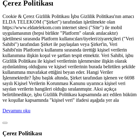
Çerez Politikası
Cookie & Çerez Gizlilik Politikası İşbu Gizlilik Politikası'nın amacı
ELDA TELEKOM ("Şirket") tarafından işletilmekte olan
https://www.eldatelekom.com internet sitesi ("Site") ile mobil
uygulamasının (hepsi birlikte "Platform" olarak anılacaktır)
işletilmesi sırasında Platform kullanıcıları/üyeleri/ziyaretçileri ("Veri
Sahibi") tarafından Şirket ile paylaşılan veya Şirket'in, Veri
Sahibi'nin Platform'u kullanımı sırasında ürettiği kişisel verilerin
kullanımına ilişkin koşul ve şartları tespit etmektir. Veri Sahibi, işbu
Gizlilik Politikası ile kişisel verilerinin işlenmesine ilişkin olarak
aydınlatılmış olduğunu ve kişisel verilerinin burada belirtilen şekilde
kullanımına muvafakat ettiğini beyan eder. Hangi Veriler
İşlenmektedir? İşbu başlık altında, Şirket tarafından işlenen ve 6698
sayılı Kişisel Verilerin Korunması Kanunu uyarınca kişisel veri
sayılan verilerin hangileri olduğu sıralanmıştır. Aksi açıkça
belirtilmedikçe, işbu Gizlilik Politikası kapsamında arz edilen hüküm
ve koşullar kapsamında "kişisel veri" ifadesi aşağıda yer ala
Devamını oku
Çerez Politikası