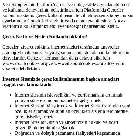
Veri Sahipleri'nin Platform'dan en verimli şekilde faydalanabilmesi
ve kullanıcı deneyiminin geliştirilmesi için Platform'da Çerezler
kullanılmaktadır. Çerez kullanılmasını tercih etmezseniz tarayıcınızın
ayarlarından Cookie'leri silebilir ya da engelleyebilirsiniz. Ancak
Platform'u kullanımınızı etkileyebileceğini hatırlatmak isteriz.
Çerez Nedir ve Neden Kullanılmaktadır?
Çerezler, ziyaret ettiğiniz internet siteleri tarafından tarayıcılar
aracılığıyla cihazınıza veya ağ sunucusuna depolanan küçük metin
dosyalarıdır. Çerezler konusundan daha detaylı bilgi için
www.aboutcookies.org ve www.allaboutcookies.org adreslerini
ziyaret edebilirisiniz.
İnternet Sitemizde çerez kullanılmasının başlıca amaçları
aşağıda sıralanmaktadır:
İnternet sitesinin işlevselliğini ve performansını arttırmak
yoluyla sizlere sunulan hizmetleri geliştirmek,
İnternet Sitesini iyileştirmek ve İnternet Sitesi üzerinden yeni
özellikler sunmak ve sunulan özellikleri sizlerin tercihlerine
göre kişiselleştirmek;
İnternet Sitesinin, sizin ve şirketimizin hukuki ve ticari
güvenliğinin teminini sağlamak.
Doğrudan ve dolaylı pazarlama faaliyetleri kapsamında