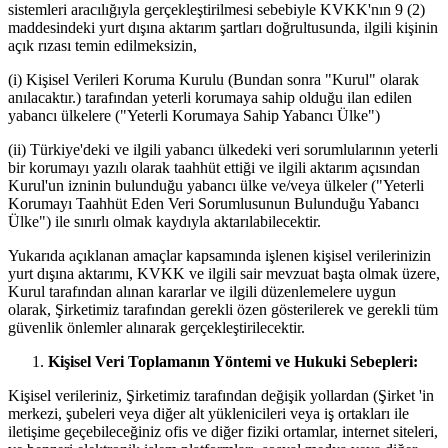
sistemleri aracılığıyla gerçekleştirilmesi sebebiyle KVKK'nın 9 (2)
maddesindeki yurt dışına aktarım şartları doğrultusunda, ilgili kişinin
açık rızası temin edilmeksizin,
(i) Kişisel Verileri Koruma Kurulu (Bundan sonra "Kurul" olarak
anılacaktır.) tarafından yeterli korumaya sahip olduğu ilan edilen
yabancı ülkelere ("Yeterli Korumaya Sahip Yabancı Ülke")
(ii) Türkiye'deki ve ilgili yabancı ülkedeki veri sorumlularının yeterli
bir korumayı yazılı olarak taahhüt ettiği ve ilgili aktarım açısından
Kurul'un izninin bulunduğu yabancı ülke ve/veya ülkeler ("Yeterli
Korumayı Taahhüt Eden Veri Sorumlusunun Bulunduğu Yabancı
Ülke") ile sınırlı olmak kaydıyla aktarılabilecektir.
Yukarıda açıklanan amaçlar kapsamında işlenen kişisel verilerinizin
yurt dışına aktarımı, KVKK ve ilgili sair mevzuat başta olmak üzere,
Kurul tarafından alınan kararlar ve ilgili düzenlemelere uygun
olarak, Şirketimiz tarafından gerekli özen gösterilerek ve gerekli tüm
güvenlik önlemler alınarak gerçekleştirilecektir.
Kişisel Veri Toplamanın Yöntemi ve Hukuki Sebepleri:
Kişisel verileriniz, Şirketimiz tarafından değişik yollardan (Şirket 'in
merkezi, şubeleri veya diğer alt yüklenicileri veya iş ortakları ile
iletişime geçebileceğiniz ofis ve diğer fiziki ortamlar, internet siteleri,