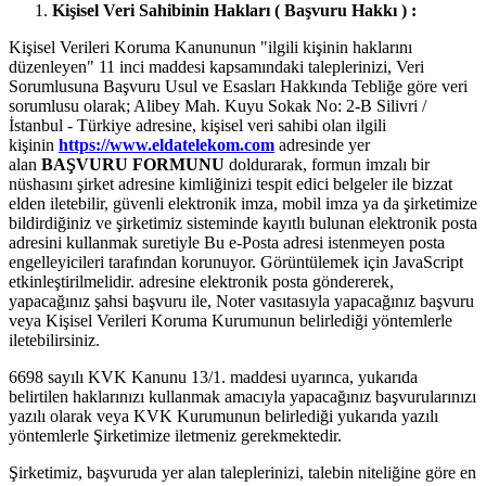
Kişisel Veri Sahibinin Hakları ( Başvuru Hakkı ) :
Kişisel Verileri Koruma Kanununun "ilgili kişinin haklarını
düzenleyen" 11 inci maddesi kapsamındaki taleplerinizi, Veri
Sorumlusuna Başvuru Usul ve Esasları Hakkında Tebliğe göre veri
sorumlusu olarak; Alibey Mah. Kuyu Sokak No: 2-B Silivri /
İstanbul - Türkiye adresine, kişisel veri sahibi olan ilgili
kişinin
https://www.eldatelekom.com
adresinde yer
alan
BAŞVURU FORMUNU
doldurarak, formun imzalı bir
nüshasını şirket adresine kimliğinizi tespit edici belgeler ile bizzat
elden iletebilir, güvenli elektronik imza, mobil imza ya da şirketimize
bildirdiğiniz ve şirketimiz sisteminde kayıtlı bulunan elektronik posta
adresini kullanmak suretiyle
Bu e-Posta adresi istenmeyen posta
engelleyicileri tarafından korunuyor. Görüntülemek için JavaScript
etkinleştirilmelidir.
adresine elektronik posta göndererek,
yapacağınız şahsi başvuru ile, Noter vasıtasıyla yapacağınız başvuru
veya Kişisel Verileri Koruma Kurumunun belirlediği yöntemlerle
iletebilirsiniz.
6698 sayılı KVK Kanunu 13/1. maddesi uyarınca, yukarıda
belirtilen haklarınızı kullanmak amacıyla yapacağınız başvurularınızı
yazılı olarak veya KVK Kurumunun belirlediği yukarıda yazılı
yöntemlerle Şirketimize iletmeniz gerekmektedir.
Şirketimiz, başvuruda yer alan taleplerinizi, talebin niteliğine göre en