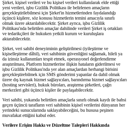
Şirket, kişisel verileri ve bu kişisel verileri kullanılarak elde ettiği
yeni verileri, işbu Gizlilik Politikası ile belirlenen amaçların
gerçekleştirilebilmesi için Şirket'in hizmetlerinden faydalandığı
üçüncü kişilere, söz konusu hizmetlerin temini amacıyla sınırlı
olmak üzere aktarılabilecektir. Şirket ayrıca, işbu Gizlilik
Politikası'nda belirtilen amaçlar dahilinde verileri Şirket iş ortakları
ve tedarikçileri ile hukuken yetkili kurum ve kuruluşlara
aktarabilecektir.
Şirket, veri sahibi deneyiminin geliştirilmesi (iyileştirme ve
kişiselleştirme dâhil), veri sahibinin güvenliğini sağlamak, hileli ya
da izinsiz kullanımları tespit etmek, operasyonel değerlendirme
araştırılması, Platform hizmetlerine ilişkin hataların giderilmesi ve
işbu Gizlilik Politikası'nda yer alan amaçlardan herhangi birisini
gerçekleştirebilmek için SMS gönderimi yapanlar da dahil olmak
üzere dış kaynak hizmet sağlayıcıları, barındırma hizmet sağlayıcıları
(hosting servisleri), hukuk büroları, araştırma şirketleri, çağrı
merkezleri gibi üçüncü kişiler ile paylaşabilecektir.
Veri sahibi, yukarıda belirtilen amaçlarla sınırlı olmak kaydı ile bahsi
geçen üçüncü tarafların veri sahibinin kişisel verilerini dünyanın her
yerindeki sunucularında saklayabileceğini, bu hususa peşinen
muvafakat ettiğini kabul eder.
Verilere Erişim Hakkı ve Düzeltme Talepleri Hakkında