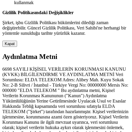
kullanmak
Gizlilik Politikasındaki Değişiklikler
Şirket, işbu Gizlilik Politikası hükümlerini dilediği zaman
değiştirebilir. Güncel Gizlilik Politikası, Veri Sahibi'ne herhangi bir
yöntemle sunulduğu tarihte yürürlük kazanır.
Kapat
Aydınlatma Metni
6698 SAYILI KİŞİSEL VERİLERİN KORUNMASI KANUNU
(KVKK) BİLGİLENDİRME VE AYDINLATMA METNİ Veri
Sorumlusu: ELDA TELEKOM Adres: Alibey Mah. Kuyu Sokak
No: 2-B Silivri / İstanbul - Türkiye Vergi No: 00000000 Mersis No:
000000 "ELDA TELEKOM " Bu aydınlatma metni, Kişisel
Verilerin Korunması Kanununun ("Kanun") Aydınlatma
Yükümlülüğünün Yerine Getirilmesinde Uyulacak Usul ve Esaslar
Hakkında Tebliğ kapsamında veri sorumlusu sıfatıyla ELDA
TELEKOM ("Şirket") tarafından hazırlanmıştır. Kişisel verilerinizin
işlenmesine, korunmasına azami özen gösteriyoruz. Kişisel Verilerin
Korunması Kanunu ile ilgili mevzuat uyarınca, veri sorumlusu
olarak; kişisel verilerin hukuka aykırı olarak işlenmesini önlemek,