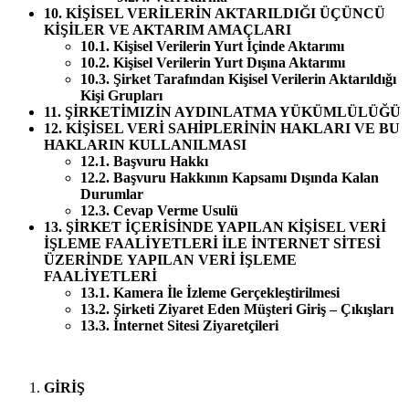
10. KİŞİSEL VERİLERİN AKTARILDIĞI ÜÇÜNCÜ
KİŞİLER VE AKTARIM AMAÇLARI
10.1. Kişisel Verilerin Yurt İçinde Aktarımı
10.2. Kişisel Verilerin Yurt Dışına Aktarımı
10.3. Şirket Tarafından Kişisel Verilerin Aktarıldığı
Kişi Grupları
11. ŞİRKETİMIZİN AYDINLATMA YÜKÜMLÜLÜĞÜ
12. KİŞİSEL VERİ SAHİPLERİNİN HAKLARI VE BU
HAKLARIN KULLANILMASI
12.1. Başvuru Hakkı
12.2. Başvuru Hakkının Kapsamı Dışında Kalan
Durumlar
12.3. Cevap Verme Usulü
13. ŞİRKET İÇERİSİNDE YAPILAN KİŞİSEL VERİ
İŞLEME FAALİYETLERİ İLE İNTERNET SİTESİ
ÜZERİNDE YAPILAN VERİ İŞLEME
FAALİYETLERİ
13.1. Kamera İle İzleme Gerçekleştirilmesi
13.2. Şirketi Ziyaret Eden Müşteri Giriş – Çıkışları
13.3. İnternet Sitesi Ziyaretçileri
GİRİŞ