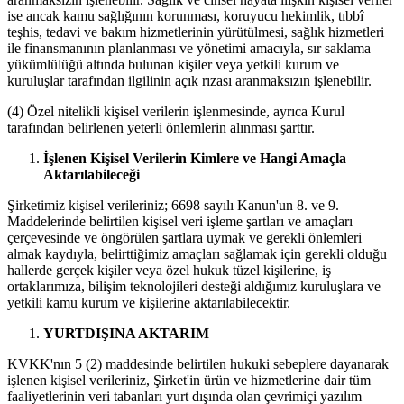
ise ancak kamu sağlığının korunması, koruyucu hekimlik, tıbbî
teşhis, tedavi ve bakım hizmetlerinin yürütülmesi, sağlık hizmetleri
ile finansmanının planlanması ve yönetimi amacıyla, sır saklama
yükümlülüğü altında bulunan kişiler veya yetkili kurum ve
kuruluşlar tarafından ilgilinin açık rızası aranmaksızın işlenebilir.
(4) Özel nitelikli kişisel verilerin işlenmesinde, ayrıca Kurul
tarafından belirlenen yeterli önlemlerin alınması şarttır.
İşlenen Kişisel Verilerin Kimlere ve Hangi Amaçla
Aktarılabileceği
Şirketimiz kişisel verileriniz; 6698 sayılı Kanun'un 8. ve 9.
Maddelerinde belirtilen kişisel veri işleme şartları ve amaçları
çerçevesinde ve öngörülen şartlara uymak ve gerekli önlemleri
almak kaydıyla, belirttiğimiz amaçları sağlamak için gerekli olduğu
hallerde gerçek kişiler veya özel hukuk tüzel kişilerine, iş
ortaklarımıza, bilişim teknolojileri desteği aldığımız kuruluşlara ve
yetkili kamu kurum ve kişilerine aktarılabilecektir.
YURTDIŞINA AKTARIM
KVKK'nın 5 (2) maddesinde belirtilen hukuki sebeplere dayanarak
işlenen kişisel verileriniz, Şirket'in ürün ve hizmetlerine dair tüm
faaliyetlerinin veri tabanları yurt dışında olan çevrimiçi yazılım