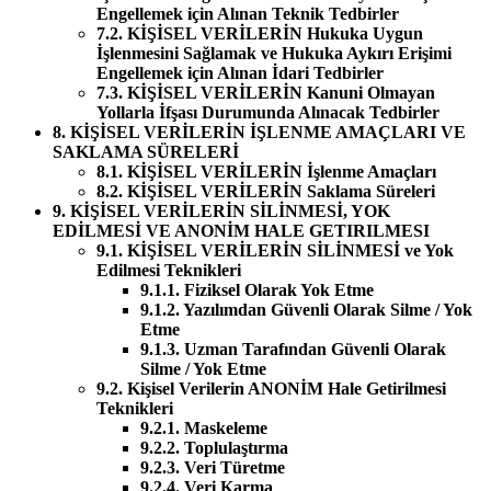
Engellemek için Alınan Teknik Tedbirler
7.2. KİŞİSEL VERİLERİN Hukuka Uygun
İşlenmesini Sağlamak ve Hukuka Aykırı Erişimi
Engellemek için Alınan İdari Tedbirler
7.3. KİŞİSEL VERİLERİN Kanuni Olmayan
Yollarla İfşası Durumunda Alınacak Tedbirler
8. KİŞİSEL VERİLERİN İŞLENME AMAÇLARI VE
SAKLAMA SÜRELERİ
8.1. KİŞİSEL VERİLERİN İşlenme Amaçları
8.2. KİŞİSEL VERİLERİN Saklama Süreleri
9. KİŞİSEL VERİLERİN SİLİNMESİ, YOK
EDİLMESİ VE ANONİM HALE GETIRILMESI
9.1. KİŞİSEL VERİLERİN SİLİNMESİ ve Yok
Edilmesi Teknikleri
9.1.1. Fiziksel Olarak Yok Etme
9.1.2. Yazılımdan Güvenli Olarak Silme / Yok
Etme
9.1.3. Uzman Tarafından Güvenli Olarak
Silme / Yok Etme
9.2. Kişisel Verilerin ANONİM Hale Getirilmesi
Teknikleri
9.2.1. Maskeleme
9.2.2. Toplulaştırma
9.2.3. Veri Türetme
9.2.4. Veri Karma