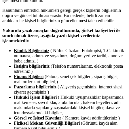
işlenmesi mümkündür.
Kanunların emredici hükümleri gereği gerçek kişilerin bilgilerinin
doğru ve güncel tutulması esastır. Bu nedenle, belirli zaman
aralıkları ile kişisel bilgilerinizin güncellenmesi talep edilebilir.
Yukarıda yazılı amaçlar doğrultusunda, Şirket faaliyetleri ile
sınırlı olmak üzere, aşağıda yazılı kişisel verileriniz
işlenmektedir.
Kimlik Bilgileriniz
( Nüfus Cüzdanı Fotokopisi, T.C. kimlik
numarası, adınız ve soyadınız, doğum yeri ve tarihi, anne ve
baba adınız, )
İletişim bilgileriniz
(Telefon numaralarınız, elektronik posta
adresiniz )
Finans Bilgileri
(Fatura, senet çek bilgileri, sipariş bilgisi,
mail order kart bilgileri,)
Pazarlama bilgileriniz
( Alışveriş geçmişiniz, internet sitesi
ziyaret geçmişiniz )
Hukuki İşlem Bilgileri
( Hukuki uyuşmazlıklar kapsamında
mahkemeler, savcılıklar, arabulucular, hakem heyetleri, adli
makamlarla yapılan yazışmalardaki kişisel bilgiler, dava ve
icra dosyalarındaki bilgiler,
Görsel ve İşitsel Kayıtlar
( Kamera kaydı görüntüleriniz )
Fiziksel Mekan Güvenliği Bilgileri
(Görüntü kaydı alan
kamera kayıt bilgileriniz )