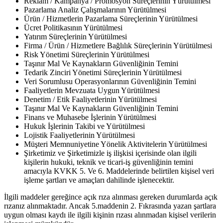
Reklam / Kampanya / Promosyon Süreçlerinin Yürütülmesi
Pazarlama Analiz Çalışmalarının Yürütülmesi
Ürün / Hizmetlerin Pazarlama Süreçlerinin Yürütülmesi
Ücret Politikasının Yürütülmesi
Yatırım Süreçlerinin Yürütülmesi
Firma / Ürün / Hizmetlere Bağlılık Süreçlerinin Yürütülmesi
Risk Yönetimi Süreçlerinin Yürütülmesi
Taşınır Mal Ve Kaynakların Güvenliğinin Temini
Tedarik Zinciri Yönetimi Süreçlerinin Yürütülmesi
Veri Sorumlusu Operasyonlarının Güvenliğinin Temini
Faaliyetlerin Mevzuata Uygun Yürütülmesi
Denetim / Etik Faaliyetlerinin Yürütülmesi
Taşınır Mal Ve Kaynakların Güvenliğinin Temini
Finans ve Muhasebe İşlerinin Yürütülmesi
Hukuk İşlerinin Takibi ve Yürütülmesi
Lojistik Faaliyetlerinin Yürütülmesi
Müşteri Memnuniyetine Yönelik Aktivitelerin Yürütülmesi
Şirketimiz ve Şirketimizle iş ilişkisi içerisinde olan ilgili
kişilerin hukuki, teknik ve ticari-iş güvenliğinin temini
amacıyla KVKK 5. Ve 6. Maddelerinde belirtilen kişisel veri
işleme şartları ve amaçları dahilinde işlenecektir.
İlgili maddeler gereğince açık rıza alınması gereken durumlarda açık
rızanız alınmaktadır. Ancak 5.maddenin 2. Fıkrasında yazan şartlara
uygun olması kaydı ile ilgili kişinin rızası alınmadan kişisel verilerin