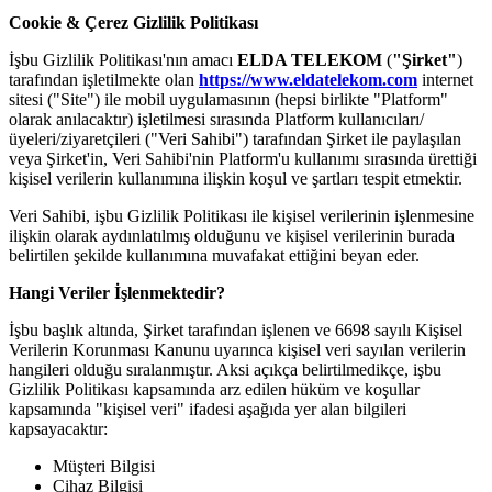
Cookie & Çerez Gizlilik Politikası
İşbu Gizlilik Politikası'nın amacı
ELDA TELEKOM
(
"Şirket"
)
tarafından işletilmekte olan
https://www.eldatelekom.com
internet
sitesi ("Site") ile mobil uygulamasının (hepsi birlikte "Platform"
olarak anılacaktır) işletilmesi sırasında Platform kullanıcıları/
üyeleri/ziyaretçileri ("Veri Sahibi") tarafından Şirket ile paylaşılan
veya Şirket'in, Veri Sahibi'nin Platform'u kullanımı sırasında ürettiği
kişisel verilerin kullanımına ilişkin koşul ve şartları tespit etmektir.
Veri Sahibi, işbu Gizlilik Politikası ile kişisel verilerinin işlenmesine
ilişkin olarak aydınlatılmış olduğunu ve kişisel verilerinin burada
belirtilen şekilde kullanımına muvafakat ettiğini beyan eder.
Hangi Veriler İşlenmektedir?
İşbu başlık altında, Şirket tarafından işlenen ve 6698 sayılı Kişisel
Verilerin Korunması Kanunu uyarınca kişisel veri sayılan verilerin
hangileri olduğu sıralanmıştır. Aksi açıkça belirtilmedikçe, işbu
Gizlilik Politikası kapsamında arz edilen hüküm ve koşullar
kapsamında "kişisel veri" ifadesi aşağıda yer alan bilgileri
kapsayacaktır:
Müşteri Bilgisi
Cihaz Bilgisi