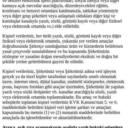
ve benzeri elektronik işlem platformları, sosyal medya veya diğer
kamuya açık mecralar aracılığıyla, düzenleyecekleri eğitim,
konferans ve benzeri ortamlara katılmanızla, tahkikat yöntemiyle
veya diğer grup şirketleri veya anlaşmalı oldukları diğer kişi ve
kuruluşlar kanalıyla yazılı, sözlü, görüntü kaydı veya diğer fiziksel
veya elektronik ortamda vs.) elde edilebilir.
Kişisel verileriniz, her türlü yazılı, sözlü, görüntü kaydı veya diğer
fiziksel veya elektronik ortamda, yukarıda yer verilen amaçlar
doğrultusunda Şirketçe sunduğumuz ürün ve hizmetlerin belirlenen
yasal çerçevede sunulabilmesi ve bu kapsamda Şirketimizin
sözleşme ve yasadan doğan mesuliyetlerini eksiksiz ve doğru bir
şekilde yerine getirebilmesi gayesi ile edinilir.
Kişisel verileriniz, Şirketimiz veya Şirketimiz adına veri işleyen
gerçek ya da tüzel kişiler tarafından sayılanlarla sınırlı olmamak
üzere, internet sitesi, dijital kanallar, muhtelif sözleşmeler, elektronik
posta, başvuru formları gibi araçlar üzerinden, Şirketimiz ile yapılan
yazılı veya sözlü iletişimler vb. kanallar aracılığıyla sözlü, yazılı
veya elektronik ortamda toplanmaktadır. Bu amaç ve hukuki
sebeplerle toplanan kişisel verileriniz KVK Kanunu'nun 5. ve 6.
maddelerinde belirtilen kişisel veri işleme şartları ve amaçları
kapsamında bu metnin (1) ve (2) numaralı maddelerinde belirtilen
amaçlarla da işlenebilmekte ve aktarılabilmektedir.
Ayrıca, açık rıza aranmaksızın aşağıda yazılı hukuki sebeplere