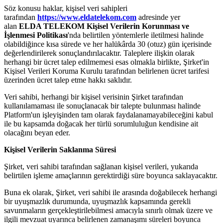
Söz konusu haklar, kişisel veri sahipleri
tarafından
https://www.eldatelekom.com
adresinde yer
alan
ELDA TELEKOM
Kişisel Verilerin Korunması ve
İşlenmesi Politikası
'nda belirtilen yöntemlerle iletilmesi halinde
olabildiğince kısa sürede ve her halükârda 30 (otuz) gün içerisinde
değerlendirilerek sonuçlandırılacaktır. Taleplere ilişkin olarak
herhangi bir ücret talep edilmemesi esas olmakla birlikte, Şirket'in
Kişisel Verileri Koruma Kurulu tarafından belirlenen ücret tarifesi
üzerinden ücret talep etme hakkı saklıdır.
Veri sahibi, herhangi bir kişisel verisinin Şirket tarafından
kullanılamaması ile sonuçlanacak bir talepte bulunması halinde
Platform'un işleyişinden tam olarak faydalanamayabileceğini kabul
ile bu kapsamda doğacak her türlü sorumluluğun kendisine ait
olacağını beyan eder.
Kişisel Verilerin Saklanma Süresi
Şirket, veri sahibi tarafından sağlanan kişisel verileri, yukarıda
belirtilen işleme amaçlarının gerektirdiği süre boyunca saklayacaktır.
Buna ek olarak, Şirket, veri sahibi ile arasında doğabilecek herhangi
bir uyuşmazlık durumunda, uyuşmazlık kapsamında gerekli
savunmaların gerçekleştirilebilmesi amacıyla sınırlı olmak üzere ve
ilgili mevzuat uyarınca belirlenen zamanaşımı süreleri boyunca